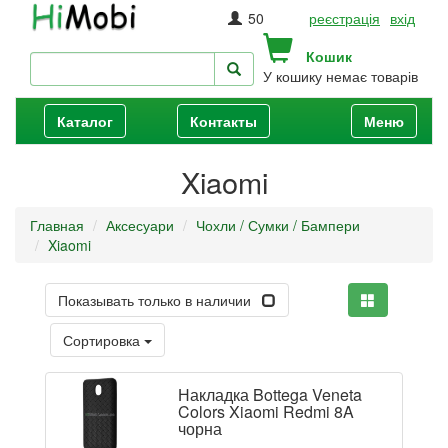
50
реєстрація
вхід
Кошик
У кошику немає товарів
Каталог
Контакты
Меню
Xiaomi
Главная
Аксесуари
Чохли / Сумки / Бампери
Xiaomi
Показывать только в наличии
Сортировка
Накладка Bottega Veneta
Colors Xiaomi Redmi 8A
чорна