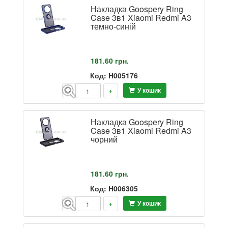
Накладка Goospery Ring
Case 3в1 Xiaomi Redmi A3
темно-синій
181.60
грн.
Код: H005176
У кошик
-
+
Накладка Goospery Ring
Case 3в1 Xiaomi Redmi A3
чорний
181.60
грн.
Код: H006305
У кошик
-
+