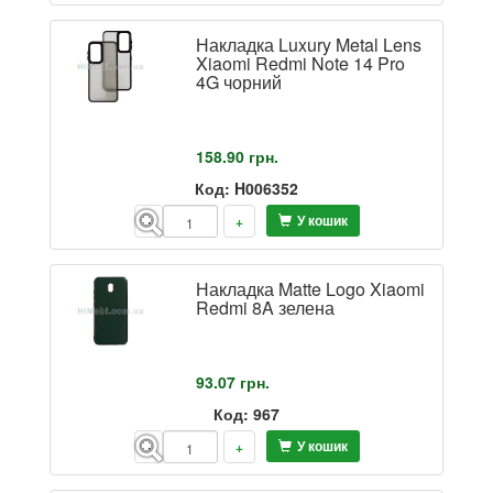
Накладка Luxury Metal Lens
Xiaomi Redmi Note 14 Pro
4G чорний
158.90
грн.
Код: H006352
У кошик
-
+
Накладка Matte Logo Xiaomi
Redmi 8A зелена
93.07
грн.
Код: 967
У кошик
-
+