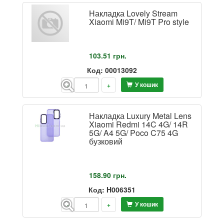
Накладка Lovely Stream
Xiaomi Mi9T/ Mi9T Pro style
103.51
грн.
Код: 00013092
У кошик
-
+
Накладка Luxury Metal Lens
Xiaomi Redmi 14C 4G/ 14R
5G/ A4 5G/ Poco C75 4G
бузковий
158.90
грн.
Код: H006351
У кошик
-
+