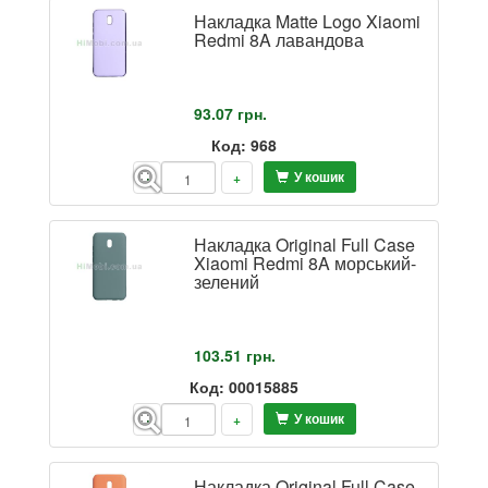
Накладка Matte Logo Xiaomi
Redmi 8A лавандова
93.07
грн.
Код: 968
У кошик
-
+
Накладка Original Full Case
Xiaomi Redmi 8A морський-
зелений
103.51
грн.
Код: 00015885
У кошик
-
+
Накладка Original Full Case