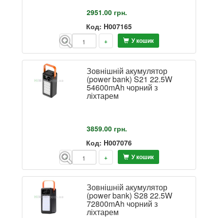
2951.00
грн.
Код: H007165
У кошик
-
+
Зовнішній акумулятор
(power bank) S21 22.5W
54600mAh чорний з
ліхтарем
3859.00
грн.
Код: H007076
У кошик
-
+
Зовнішній акумулятор
(power bank) S28 22.5W
72800mAh чорний з
ліхтарем