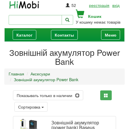
52
реєстрація
вхід
Кошик
У кошику немає товарів
Каталог
Контакты
Меню
Зовнішній акумулятор Power
Bank
Главная
Аксесуари
Зовнішній акумулятор Power Bank
Показывать только в наличии
Сортировка
Зовнішній акумулятор
(power bank) Baseus