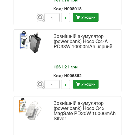
Код: H008018
У кошик
-
+
Зовнішній акумулятор
(power bank) Hoco Q27A
PD33W 10000mAh чорний
1261.21
грн.
Код: H006862
У кошик
-
+
Зовнішній акумулятор
(power bank) Hoco Q43
MagSafe PD20W 10000mAh
Silver