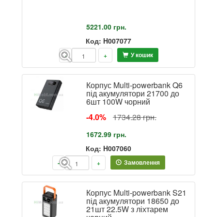
5221.00
грн.
Код: H007077
У кошик
-
+
Корпус Multi-powerbank Q6
під акумулятори 21700 до
6шт 100W чорний
-4.0%
1734.28 грн.
1672.99
грн.
Код: H007060
Замовлення
-
+
Корпус Multi-powerbank S21
під акумулятори 18650 до
21шт 22.5W з ліхтарем