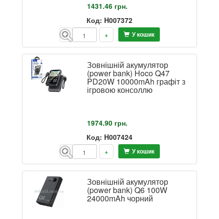
1431.46
грн.
Код: H007372
У кошик
-
+
Зовнішній акумулятор
(power bank) Hoco Q47
PD20W 10000mAh графіт з
ігровою консоллю
1974.90
грн.
Код: H007424
У кошик
-
+
Зовнішній акумулятор
(power bank) Q6 100W
24000mAh чорний