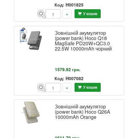
Код: H001825
У кошик
-
+
Зовнішній акумулятор
(power bank) Hoco Q18
MagSafe PD20W+QC3.0
22.5W 10000mAh чорний
1579.92
грн.
Код: H007082
У кошик
-
+
Зовнішній акумулятор
(power bank) Hoco Q26A
10000mAh Orange
1611.70
грн.