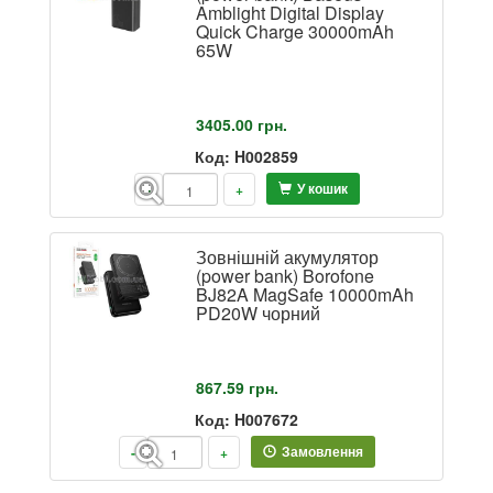
Amblight Digital Display
Quick Charge 30000mAh
65W
3405.00
грн.
Код: H002859
У кошик
-
+
Зовнішній акумулятор
(power bank) Borofone
BJ82A MagSafe 10000mAh
PD20W чорний
867.59
грн.
Код: H007672
Замовлення
-
+