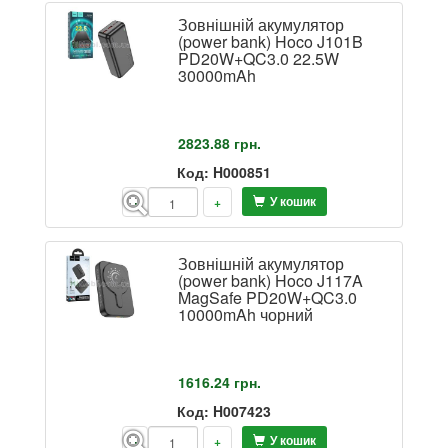
Зовнішній акумулятор
(power bank) Hoco J101B
PD20W+QC3.0 22.5W
30000mAh
2823.88
грн.
Код: H000851
У кошик
-
+
Зовнішній акумулятор
(power bank) Hoco J117A
MagSafe PD20W+QC3.0
10000mAh чорний
1616.24
грн.
Код: H007423
У кошик
-
+