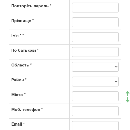
Повторіть пароль *
Прізвище *
Ім'я * *
По батькові *
Область *
Район *
Місто *
Моб. телефон *
Email *