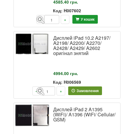
4585.40
грн.
Код: H007602
У кошик
-
+
Дисплей iPad 10.2 A2197/
A2198/ A2200/ A2270/
A2428/ A2429/ A2602
оригінал знятий
4994.00
грн.
Код: H006569
Замовлення
-
+
Дисплей iPad 2 A1395
(WiFi)/ A1396 (WiFi/ Cellular/
GSM)