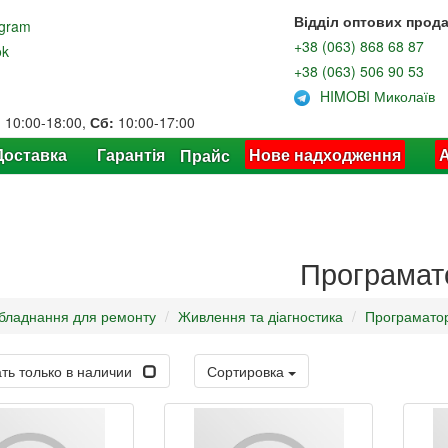
Відділ оптових прода
agram
+38 (063) 868 68 87
ok
+38 (063) 506 90 53
HIMOBI Миколаїв
:
10:00-18:00,
Сб:
10:00-17:00
Доставка
Гарантія
Нове надходження
А
Прайс
Програмат
бладнання для ремонту
Живлення та діагностика
Програмато
ть только в наличии
Сортировка