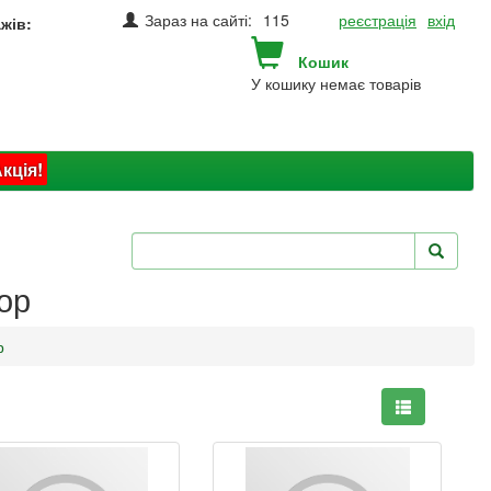
Зараз на сайті:
115
реєстрація
вхід
жів:
Кошик
У кошику немає товарів
кція!
ор
р