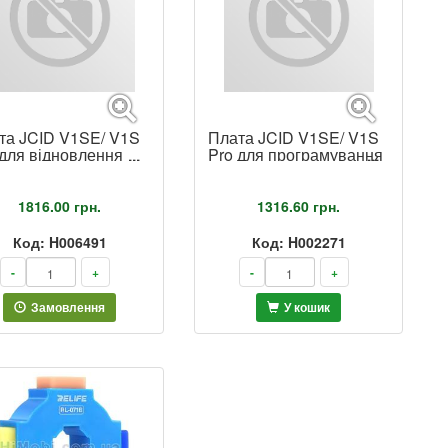
та JCID V1SE/ V1S
Плата JCID V1SE/ V1S
 для відновлення
Pro для програмування
e Tone iPhone 16 –
АКБ iPhone 8-15 Pro
Pro Max
Max
1816.00
грн.
1316.60
грн.
Код: H006491
Код: H002271
-
+
-
+
Замовлення
У кошик