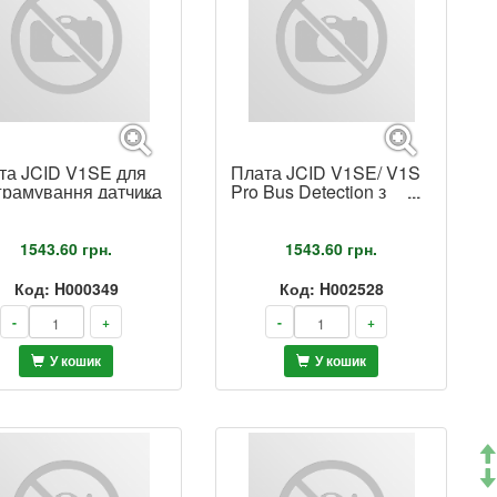
та JCID V1SE для
Плата JCID V1SE/ V1S
грамування датчика
Pro Bus Detection з
лиження iPhone X -
щупами
Pro Max
1543.60
грн.
1543.60
грн.
Код: H000349
Код: H002528
-
+
-
+
У кошик
У кошик