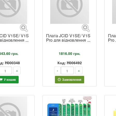
CID V1SE/ V1S
Плата JCID V1SE/ V1S
Пла
 відновлення
Pro для відновлення
Pro
ne iPhone 12 –
True Tone iPhone 13 –
Tru
15 Pro Max
16 
543.60
грн.
1816.00
грн.
д: H000348
Код: H006492
+
-
+
У кошик
Замовлення