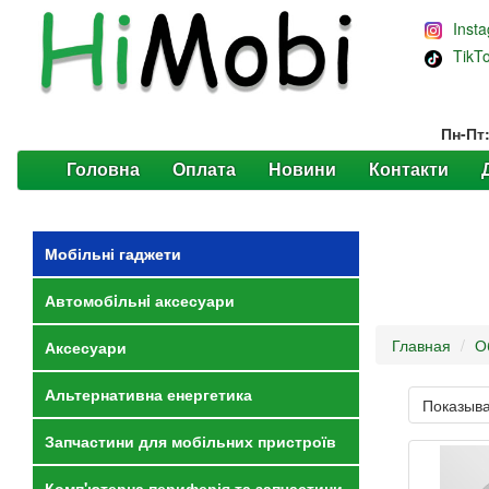
Inst
TikT
Пн-Пт
Головна
Оплата
Новини
Контакти
Мобільні гаджети
Автомобiльнi аксесуари
Главная
О
Аксесуари
Альтернативна енергетика
Показыва
Запчастини для мобільних пристроїв
Комп'ютерна периферія та запчастини