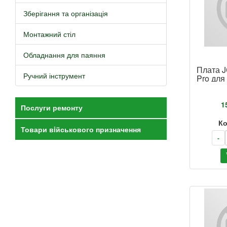
Зберігання та організація
Монтажний стіл
Обладнання для паяння
Плата J
Ручний інструмент
Pro для
True To
15 plus
1
Послуги ремонту
Ко
Товари вiйськового призначення
-