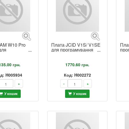
AM W10 Pro
Плата JCID V1S/ V1SE
Пла
для
для програмування
про
ятора iPhone
основної камери iPhone
наб
13Pro/ 13Pro Max/
11 
14Pro/ 14Pro Max
135.00
грн.
1770.60
грн.
д: H005934
Код: H002272
+
-
+
У кошик
У кошик