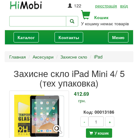
122
реєстрація
вхід
Кошик
У кошику немає товарів
Каталог
Контакты
Меню
Главная
Аксесуари
Захисне скло
iPad
Захисне скло iPad Mini 4/ 5
(тех упаковка)
412.69
грн.
Код: 00013186
-
+
У кошик