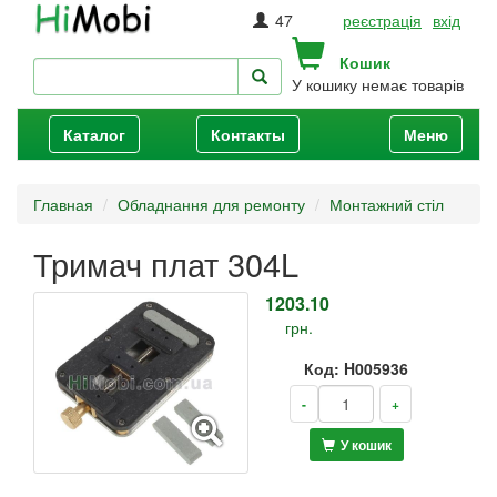
47
реєстрація
вхід
Кошик
У кошику немає товарів
Каталог
Контакты
Меню
Главная
Обладнання для ремонту
Монтажний стіл
Тримач плат 304L
1203.10
грн.
Код: H005936
-
+
У кошик