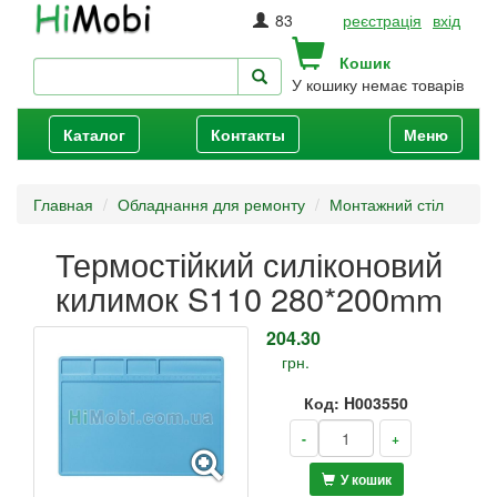
83
реєстрація
вхід
Кошик
У кошику немає товарів
Каталог
Контакты
Меню
Главная
Обладнання для ремонту
Монтажний стіл
Термостійкий силіконовий
килимок S110 280*200mm
204.30
грн.
Код: H003550
-
+
У кошик